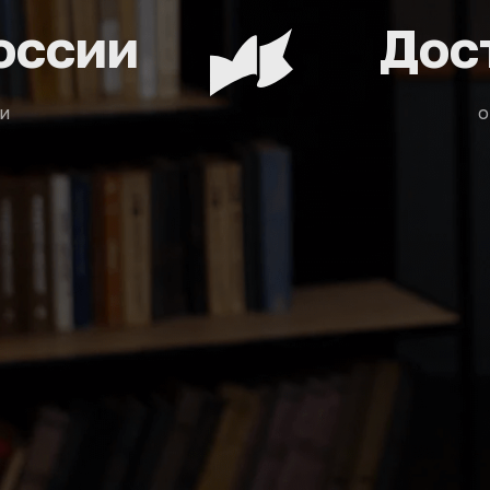
оссии
Дос
и
о